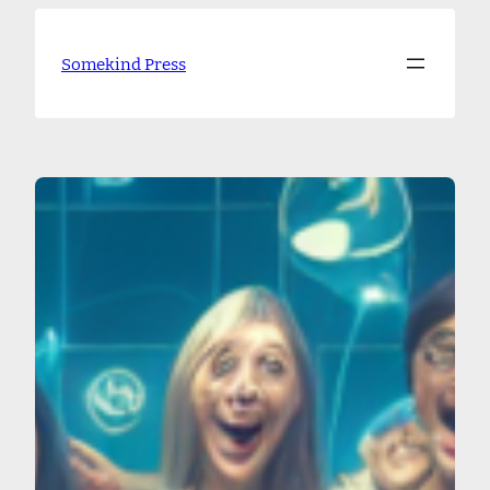
Skip
to
Somekind Press
content