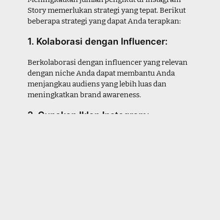
Story memerlukan strategi yang tepat. Berikut
beberapa strategi yang dapat Anda terapkan:
1. Kolaborasi dengan Influencer:
Berkolaborasi dengan influencer yang relevan
dengan niche Anda dapat membantu Anda
menjangkau audiens yang lebih luas dan
meningkatkan brand awareness.
2. Gunakan Iklan Instagram:
Iklan Instagram dapat menjadi alat yang efektif
untuk meningkatkan jangkauan Story IG Anda
dan mendapatkan lebih banyak pengikut.
3. Gunakan Call to Action yang Jelas:
Sertakan call to action yang jelas dalam Story IG
Anda, misalnya mengajak pengikut untuk
mengikuti akun Anda atau mengunjungi