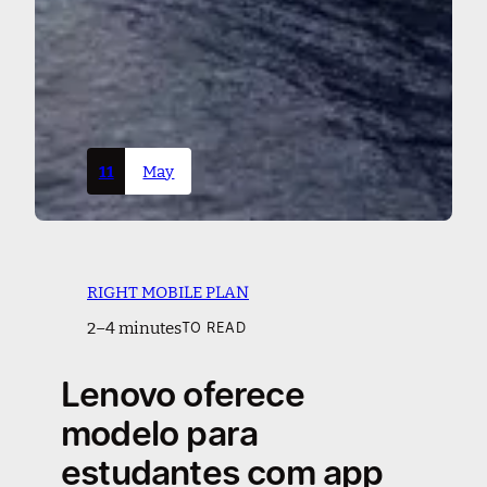
11
May
RIGHT MOBILE PLAN
2–4 minutes
TO READ
Lenovo oferece
modelo para
estudantes com app