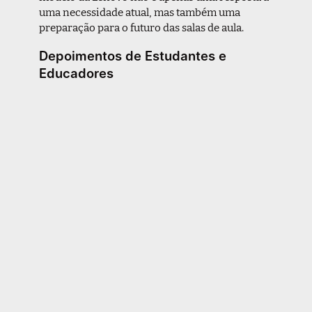
uma necessidade atual, mas também uma
preparação para o futuro das salas de aula.
Depoimentos de Estudantes e
Educadores
É importante ouvir diretamente dos usuários
sobre como essa tecnologia tem impactado suas
vidas. Vários estudantes relatam que a
praticidade de ter um aplicativo de e-learning à
disposição facilita a organização dos estudos e
melhora o aprendizado. Educadores também
notam uma maior participação e interesse dos
alunos quando utilizam recursos digitais.
Conclusão: Uma Oportunidade de
Aprendizado
Em resumo, o novo modelo da Lenovo com
aplicativo pré-instalado de e-learning
representa uma oportunidade significativa para