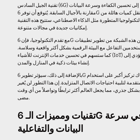
تقنية الجيل السادس (6G) تمثل الخطوة التالية في تطور شبكات الاتصالات، حيث تهدف إلى تحسين الكفاءة وسرعة البيانات
مقارنة بالأجيال السابقة. يُتوقع أن توفر 6G سرعات بيانات تصل إلى عدة تيرابت في الثانية، مما سيمكن من نقل كميات هائلة من
نولوجيا المتطورة مثل الذكاء الاصطناعي، ستتيح هذه التقنية
إمكانيات جديدة في مجالات متنوعة.
مع تقدم التكنولوجيا، فإن 6G ستعزز من تجربة المستخدم بطرق لم نشهدها من قبل. ستمكن هذه الشبكة من تطوير تطبيقات
تخدمين التفاعل مع البيئة الرقمية بشكل أكثر واقعية وسلاسة.
كما ستسهم في تحسين خدمات الإنترنت للأشياء (IoT) من خلال ربط المزيد من الأجهزة في الوقت الفعلي، مما سيؤدي إلى
إنشاء بيئات ذكية في المنازل والمدن.
بالإضافة إلى ذلك، سيؤثر تطوير 6G بشكل كبير على البنية التحتية للاتصالات العالمية. سيكون هناك تركيز أكبر على استخدام
دمة لتلبية احتياجات الاتصال المتزايدة. إن هذا التطور لن يُغير
شكل جذري، مما يجعل العالم أكثر ترابطًا وتواصلاً من أي وقت
مضى.
تقنيات ومميزات الـ 6G المتوقعة التي قد تحدث ثورة في سرعة
البيانات والتفاعلية