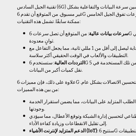
تقنية الجيل السادس (6G) تتضمن مجموعة من الابتكارات التكنولوجية التي تهدف إلى تحسين سرعة البيانات والتفاعلية بشكل
غير مسبوق. من المتوقع أن تقدم 6G سرعات تفوق الجيل الخامس (5G) بمعدل كبير، مما سيتيح استخدامات جديدة لم تكن
ممكنة سابقًا. تشمل هذه التقنيات:
سرعات بيانات عالية
: من المتوقع أن تصل سرعات 6G إلى 100 جيجابت في الثانية، مما يعني تنزيل الأفلام بدقة عالية في
ثوانٍ معدودة.
: سيُحسن الجيل السادس زمن الاستجابة ليصل إلى أقل من 1 مللي ثانية، مما يجعل التفاعل مع
التطبيقات والألعاب في الوقت الحقيقي أكثر سلاسة.
الترددات العالية
: ستستخدم 6G ترددات أعلى من تلك المستخدمة في 5G، مثل ترددات المليمتر وتحت المليمتر، مما يُتيح
نقل كميات أكبر من البيانات.
علاوة على ذلك، فإن مميزات 6G لن تقتصر على السرعة فقط، بل ستتضمن أيضًا تقنيات جديدة لتحسين الاتصالات بشكل عام.
من بين هذه المميزات:
طلب المتزايد على البيانات، مما يضمن استقرار الخدمة
وجودتها.
ناعي لتحسين إدارة الشبكة وتوقع الأعطال، مما سيؤدي
إلى تقليل الانقطاعات وزيادة كفاءة الأداء.
: ستتيح 6G ربط عدد أكبر من الأجهزة في الوقت نفسه، مما يُحسن من أداء التطبيقات
الدعم المتزايد لإنترنت الأشياء (IoT)